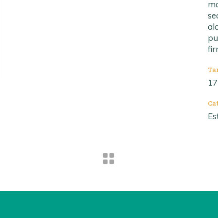
ma
se
al
pu
fi
Ta
17
Ca
Es