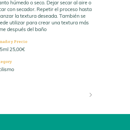
nto húmedo o seco. Dejar secar al aire o
car con secador. Repetir el proceso hasta
canzar la textura deseada. También se
ede utilizar para crear una textura más
rme después del baño
maño y Precio
5ml 25,00€
tegory
tilismo