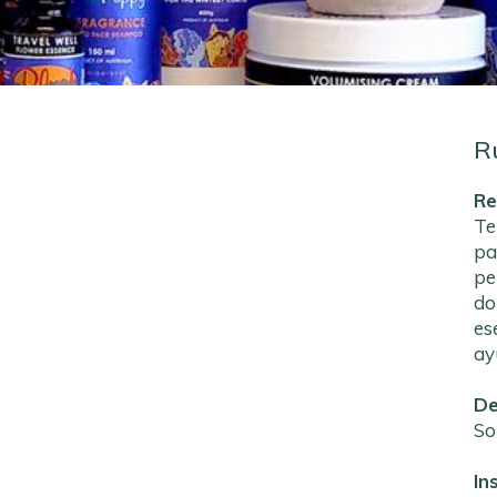
R
Re
Te
pa
pe
do
es
ay
De
So
In